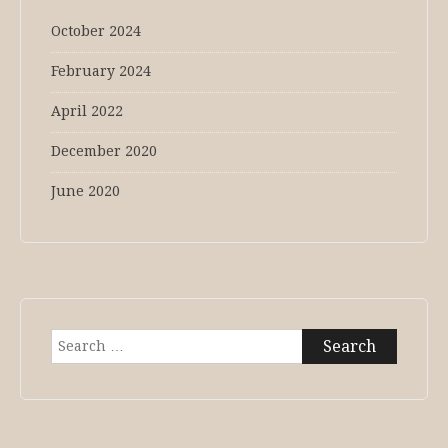
October 2024
February 2024
April 2022
December 2020
June 2020
Search
for: