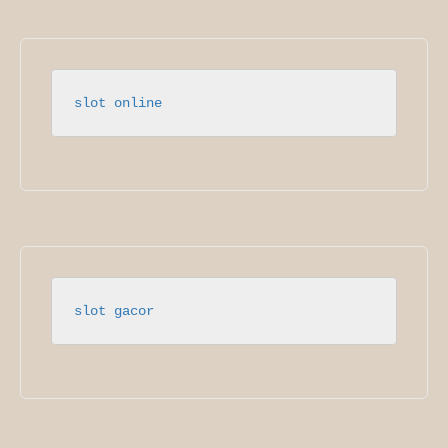
slot online
slot gacor