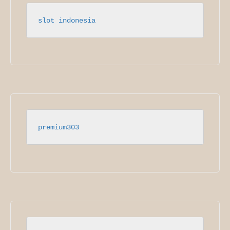
slot indonesia
premium303