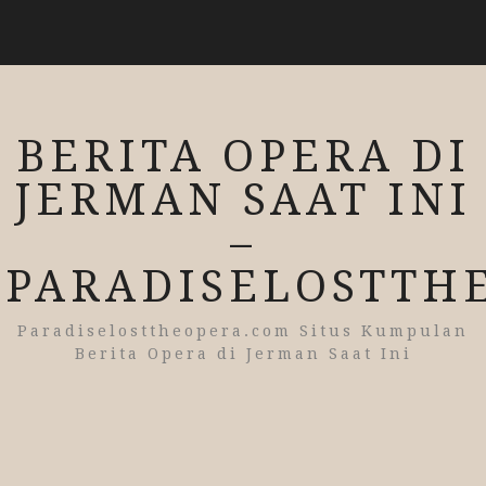
BERITA OPERA DI
JERMAN SAAT INI
–
PARADISELOSTTH
Paradiselosttheopera.com Situs Kumpulan
Berita Opera di Jerman Saat Ini