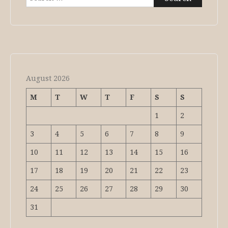
for:
August 2026
M
T
W
T
F
S
S
1
2
3
4
5
6
7
8
9
10
11
12
13
14
15
16
17
18
19
20
21
22
23
24
25
26
27
28
29
30
31