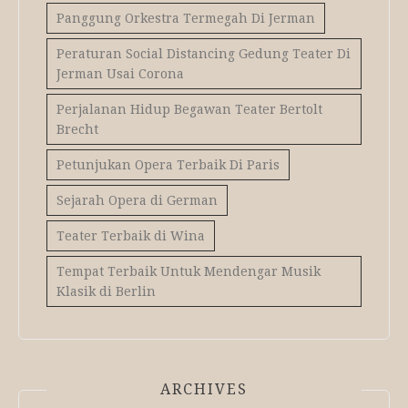
Panggung Orkestra Termegah Di Jerman
Peraturan Social Distancing Gedung Teater Di
Jerman Usai Corona
Perjalanan Hidup Begawan Teater Bertolt
Brecht
Petunjukan Opera Terbaik Di Paris
Sejarah Opera di German
Teater Terbaik di Wina
Tempat Terbaik Untuk Mendengar Musik
Klasik di Berlin
ARCHIVES