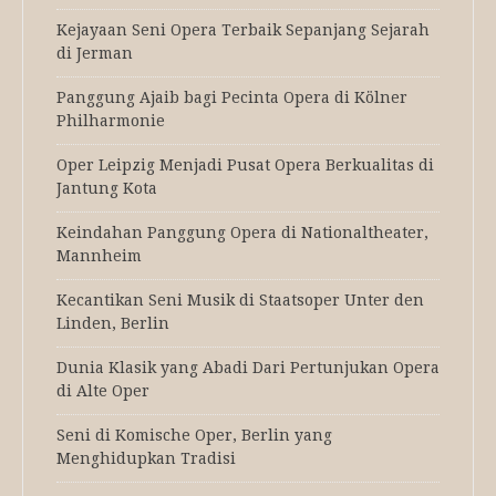
Kejayaan Seni Opera Terbaik Sepanjang Sejarah
di Jerman
Panggung Ajaib bagi Pecinta Opera di Kölner
Philharmonie
Oper Leipzig Menjadi Pusat Opera Berkualitas di
Jantung Kota
Keindahan Panggung Opera di Nationaltheater,
Mannheim
Kecantikan Seni Musik di Staatsoper Unter den
Linden, Berlin
Dunia Klasik yang Abadi Dari Pertunjukan Opera
di Alte Oper
Seni di Komische Oper, Berlin yang
Menghidupkan Tradisi