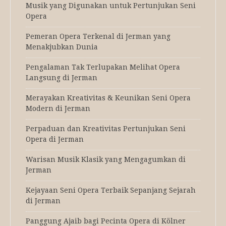
Musik yang Digunakan untuk Pertunjukan Seni
Opera
Pemeran Opera Terkenal di Jerman yang
Menakjubkan Dunia
Pengalaman Tak Terlupakan Melihat Opera
Langsung di Jerman
Merayakan Kreativitas & Keunikan Seni Opera
Modern di Jerman
Perpaduan dan Kreativitas Pertunjukan Seni
Opera di Jerman
Warisan Musik Klasik yang Mengagumkan di
Jerman
Kejayaan Seni Opera Terbaik Sepanjang Sejarah
di Jerman
Panggung Ajaib bagi Pecinta Opera di Kölner