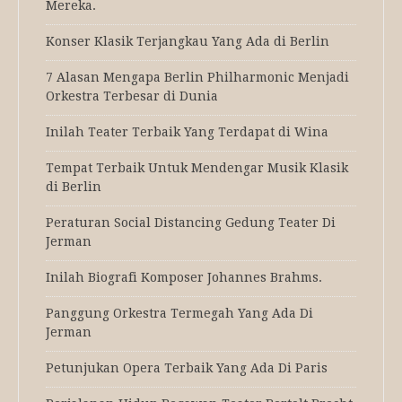
Mereka.
Konser Klasik Terjangkau Yang Ada di Berlin
7 Alasan Mengapa Berlin Philharmonic Menjadi
Orkestra Terbesar di Dunia
Inilah Teater Terbaik Yang Terdapat di Wina
Tempat Terbaik Untuk Mendengar Musik Klasik
di Berlin
Peraturan Social Distancing Gedung Teater Di
Jerman
Inilah Biografi Komposer Johannes Brahms.
Panggung Orkestra Termegah Yang Ada Di
Jerman
Petunjukan Opera Terbaik Yang Ada Di Paris