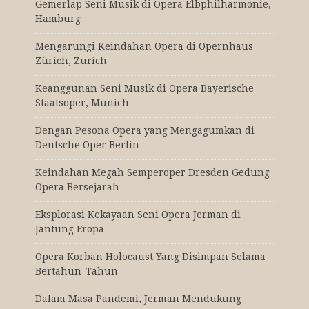
Gemerlap Seni Musik di Opera Elbphilharmonie,
Hamburg
Mengarungi Keindahan Opera di Opernhaus
Zürich, Zurich
Keanggunan Seni Musik di Opera Bayerische
Staatsoper, Munich
Dengan Pesona Opera yang Mengagumkan di
Deutsche Oper Berlin
Keindahan Megah Semperoper Dresden Gedung
Opera Bersejarah
Eksplorasi Kekayaan Seni Opera Jerman di
Jantung Eropa
Opera Korban Holocaust Yang Disimpan Selama
Bertahun-Tahun
Dalam Masa Pandemi, Jerman Mendukung