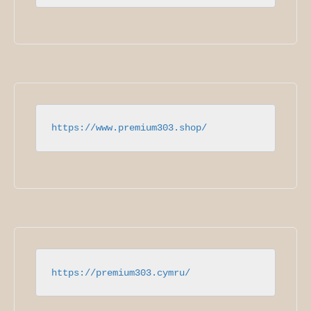
https://www.premium303.shop/
https://premium303.cymru/