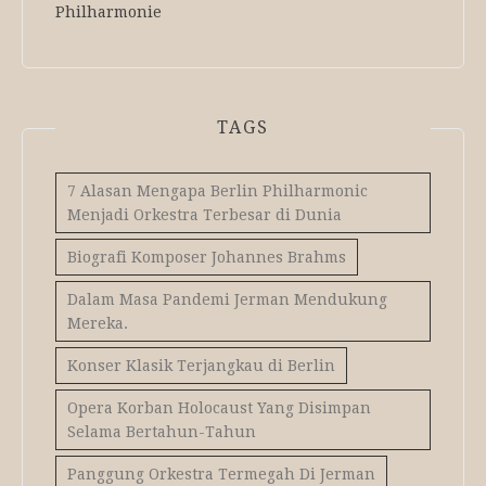
Philharmonie
TAGS
7 Alasan Mengapa Berlin Philharmonic
Menjadi Orkestra Terbesar di Dunia
Biografi Komposer Johannes Brahms
Dalam Masa Pandemi Jerman Mendukung
Mereka.
Konser Klasik Terjangkau di Berlin
Opera Korban Holocaust Yang Disimpan
Selama Bertahun-Tahun
Panggung Orkestra Termegah Di Jerman