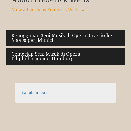
About Frederick Wells
View all posts by Frederick Wells →
Post
Keanggunan Seni Musik di Opera Bayerische
Staatsoper, Munich
navigation
Gemerlap Seni Musik di Opera
Elbphilharmonie, Hamburg
taruhan bola