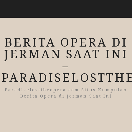
BERITA OPERA DI
JERMAN SAAT INI
–
PARADISELOSTTH
Paradiselosttheopera.com Situs Kumpulan
Berita Opera di Jerman Saat Ini