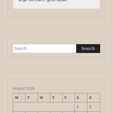
arge northern gold mines
Search
for:
August 2026
M
T
W
T
F
S
S
1
2